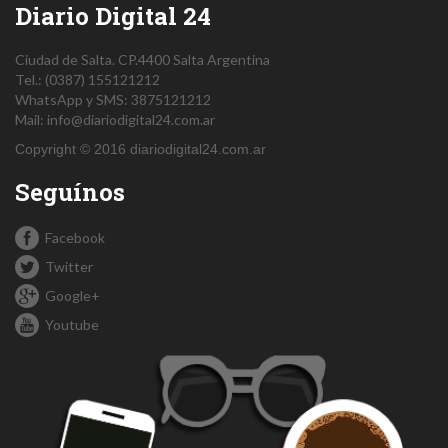
Diario Digital 24
Ciudad de Salta.
CP.4400
Salta
Argentina
Tel.:
(0387) 155121212
WhatsApp y SMS: 3875121212
Mail:
info@diariodigital24.com.ar
Copyright © 2016 diariodigital24.com.ar
Seguínos
Facebook
Twitter
Google+
Youtube