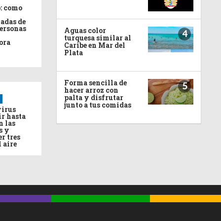
: como
adas de
personas
Aguas color
4
turquesa similar al
ora
Caribe en Mar del
Plata
Forma sencilla de
5
hacer arroz con
palta y disfrutar
junto a tus comidas
virus
ir hasta
n las
s y
r tres
l aire