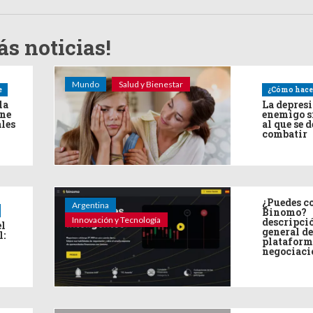
s noticias!
Mundo
Salud y Bienestar
e
¿Cómo hace
la
La depres
ine
enemigo s
ales
al que se 
combatir
¿Puedes co
Argentina
Binomo?
Innovación y Tecnología
descripci
el
general de
l:
plataform
negociaci