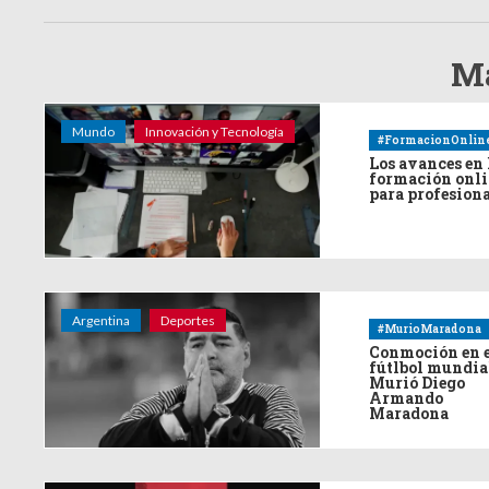
Má
Mundo
Innovación y Tecnología
#FormacionOnlin
Los avances en 
formación onl
para profesion
Argentina
Deportes
#MurioMaradona
Conmoción en 
fútlbol mundia
Murió Diego
Armando
Maradona