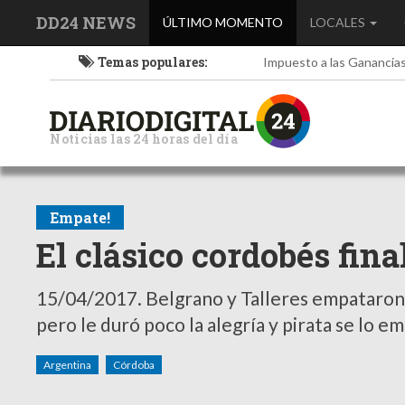
DD24 NEWS
(current)
ÚLTIMO MOMENTO
LOCALES
Temas populares:
Impuesto a las Ganancia
Noticias las 24 horas del día
Empate!
El clásico cordobés fin
15/04/2017.
Belgrano y Talleres empataron 
pero le duró poco la alegría y pirata se lo e
Argentina
Córdoba