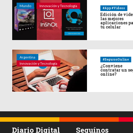
Mundo
Innovación y Tecnología
#App #Videos
Edición de vide
las mejores
aplicaciones p
tu celular
Argentina
#SegurosOnline
Innovación y Tecnología
¿Conviene
contratar un s
online?
Diario Digital
Seguínos