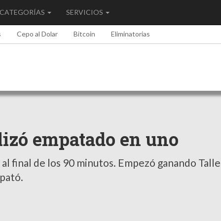
CATEGORÍAS
SERVICIOS
s
Cepo al Dolar
Bitcoin
Eliminatorias
alizó empatado en uno
al final de los 90 minutos. Empezó ganando Tall
mpató.