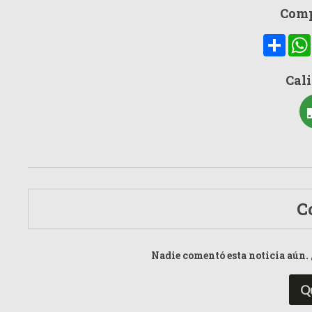
Comp
Compa
Cali
C
Nadie comentó esta noticia aún. 
Q