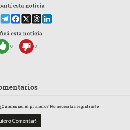
artí esta noticia
rtir
WhatsApp
Telegram
Facebook
X
Threads
LinkedIn
ficá esta noticia
0
0
omentarios
¿Quiéres ser el primero? No necesitas registrarte
uiero Comentar!