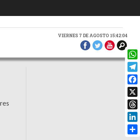
VIERNES 7 DE AGOSTO 15:42:05
What
Teleg
Faceb
X
eres
Threa
Linke
Compa