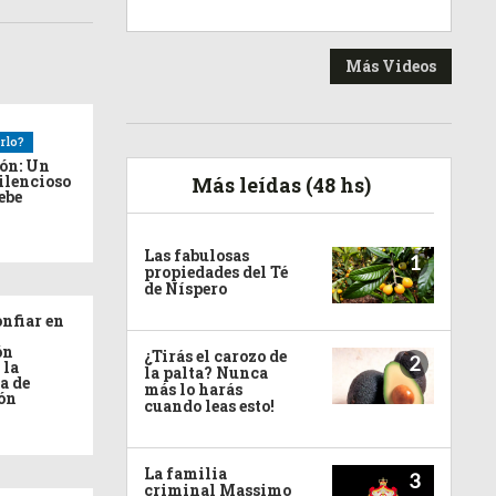
Más Videos
rlo?
ión: Un
ilencioso
Más leídas (48 hs)
debe
Las fabulosas
1
propiedades del Té
de Níspero
nfiar en
ón
¿Tirás el carozo de
2
 la
la palta? Nunca
a de
más lo harás
ón
cuando leas esto!
La familia
3
criminal Massimo