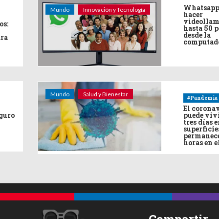
Whatsapp
Mundo
Innovación y Tecnología
hacer
videollam
os:
hasta 50 
desde la
ara
computad
Mundo
Salud y Bienestar
#Pandemia
El corona
eguro
puede viv
tres días e
superficie
permanece
horas en e