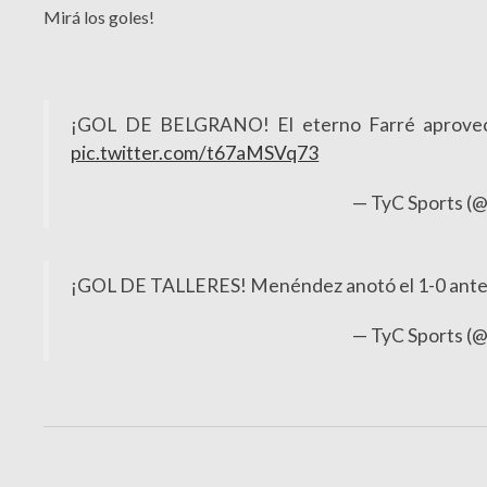
Mirá los goles!
¡GOL DE BELGRANO! El eterno Farré aprovechó
pic.twitter.com/t67aMSVq73
— TyC Sports (
¡GOL DE TALLERES! Menéndez anotó el 1-0 ante 
— TyC Sports (