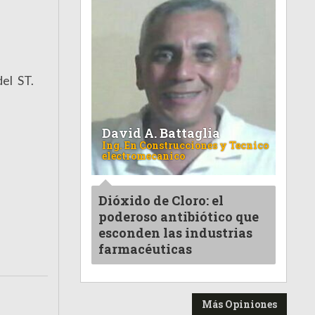
el ST.
David A. Battaglia
Ing. En Construcciones y Tecnico
electromecanico
Dióxido de Cloro: el
poderoso antibiótico que
esconden las industrias
farmacéuticas
Más Opiniones