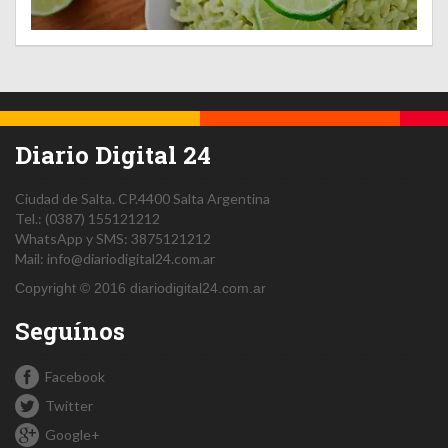
Diario Digital 24
Ciudad de Salta.
CP.4400
Salta
Argentina
Tel.:
(0387) 155121212
WhatsApp y SMS: 3875121212
Mail:
info@diariodigital24.com.ar
Copyright © 2016 diariodigital24.com.ar
Seguínos
Facebook
Twitter
Google+