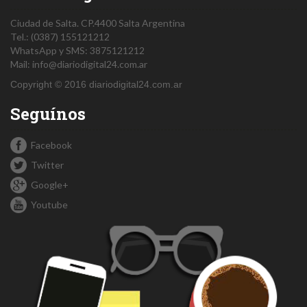
Ciudad de Salta.
CP.4400
Salta
Argentina
Tel.:
(0387) 155121212
WhatsApp y SMS: 3875121212
Mail:
info@diariodigital24.com.ar
Copyright © 2016 diariodigital24.com.ar
Seguínos
Facebook
Twitter
Google+
Youtube