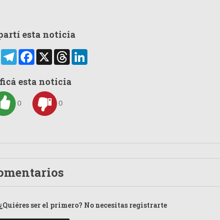
artí esta noticia
rtir
WhatsApp
Telegram
Facebook
X
Threads
LinkedIn
ficá esta noticia
0
0
omentarios
¿Quiéres ser el primero? No necesitas registrarte