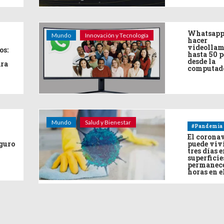
Whatsapp
Mundo
Innovación y Tecnología
hacer
videollam
os:
hasta 50 
desde la
ara
computad
Mundo
Salud y Bienestar
#Pandemia
El corona
eguro
puede viv
tres días e
superficie
permanece
horas en e