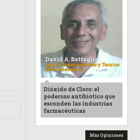
David A. Battaglia
Ing. En Construcciones y Tecnico
electromecanico
Dióxido de Cloro: el
poderoso antibiótico que
esconden las industrias
farmacéuticas
Más Opiniones