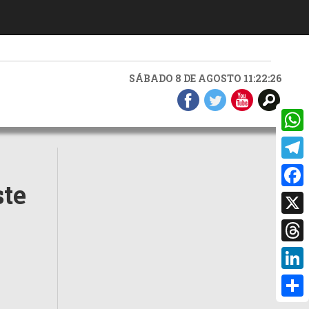
SÁBADO 8 DE AGOSTO 11:22:27
What
Teleg
ste
Faceb
X
Threa
Linke
Compa