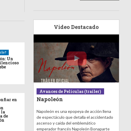
Video Destacado
rlo?
ión: Un
ilencioso
debe
Avances de Películas (trailer)
Napoleón
nfiar en
ón
Napoleón es una epopeya de acción llena
 la
a de
de espectáculo que detalla el accidentado
ón
ascenso y caída del emblemático
emperador francés Napoleón Bonaparte