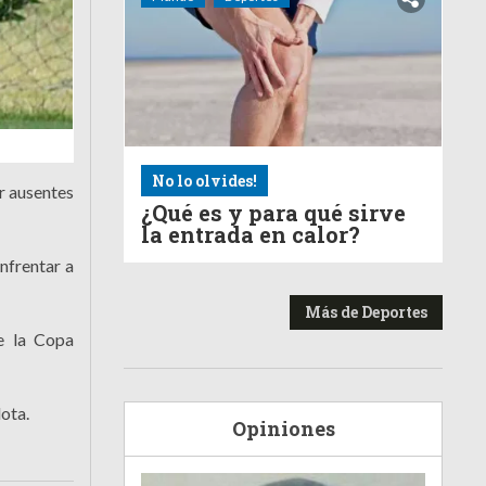
No lo olvides!
r ausentes
¿Qué es y para qué sirve
la entrada en calor?
nfrentar a
Más de Deportes
de la Copa
lota.
Opiniones