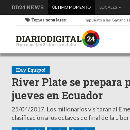
DD24 NEWS
(current)
ÚLTIMO MOMENTO
LOCALES
Temas populares:
Impuesto a las Ganancia
Noticias las 24 horas del día
Hay Equipo!
River Plate se prepara 
jueves en Ecuador
25/04/2017.
Los millonarios visitaran al Em
clasificación a los octavos de final de la Lib