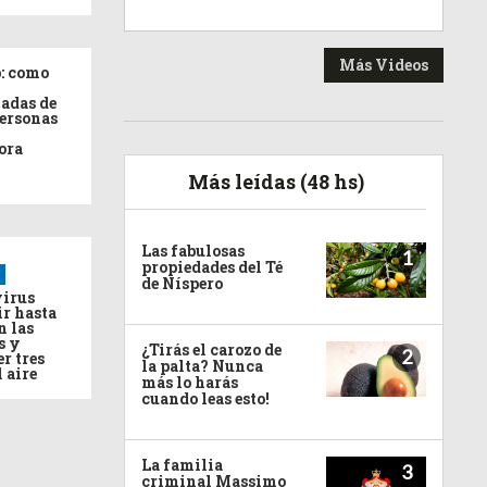
Más Videos
: como
adas de
personas
ora
Más leídas (48 hs)
Las fabulosas
1
propiedades del Té
de Níspero
virus
ir hasta
n las
s y
¿Tirás el carozo de
2
r tres
la palta? Nunca
l aire
más lo harás
cuando leas esto!
La familia
3
criminal Massimo