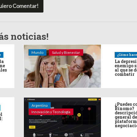
uiero Comentar!
s noticias!
Mundo
Salud y Bienestar
e
¿Cómo hace
la
La depres
ine
enemigo s
ales
al que se 
combatir
¿Puedes co
Argentina
Binomo?
Innovación y Tecnología
descripci
el
general de
l:
plataform
negociaci