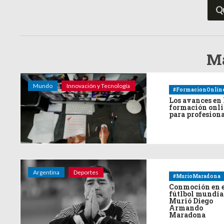
Q
Má
Mundo
Innovación y Tecnología
#FormacionOnlin
Los avances en 
formación onl
para profesion
Argentina
Deportes
#MurioMaradona
Conmoción en 
fútlbol mundia
Murió Diego
Armando
Maradona