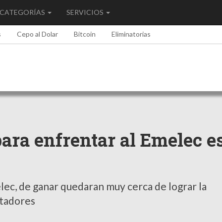
CATEGORÍAS
SERVICIOS
s
Cepo al Dolar
Bitcoin
Eliminatorias
para enfrentar al Emelec e
elec, de ganar quedaran muy cerca de lograr la
ertadores