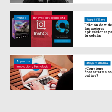
Mundo
Innovación y Tecnología
#App #Videos
Edición de vide
las mejores
aplicaciones p
tu celular
Argentina
#SegurosOnline
Innovación y Tecnología
¿Conviene
contratar un s
online?