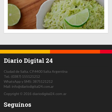
Diario Digital 24
Ciudad de Salta.
CP.4400
Salta
Argentina
Tel.:
(0387) 155121212
WhatsApp y SMS: 3875121212
Mail:
info@diariodigital24.com.ar
Copyright © 2016 diariodigital24.com.ar
Seguínos