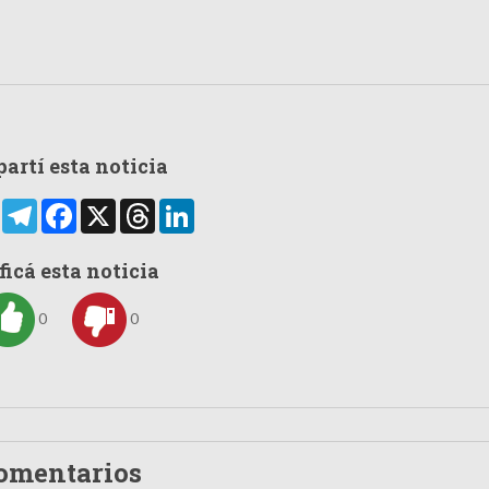
artí esta noticia
rtir
WhatsApp
Telegram
Facebook
X
Threads
LinkedIn
ficá esta noticia
0
0
omentarios