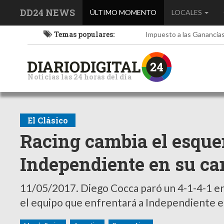
DD24 NEWS
(current)
ÚLTIMO MOMENTO
LOCALES
Temas populares:
Impuesto a las Ganancia
Noticias las 24 horas del día
El Clásico
Racing cambia el esque
Independiente en su c
11/05/2017.
Diego Cocca paró un 4-1-4-1 en l
el equipo que enfrentará a Independiente en