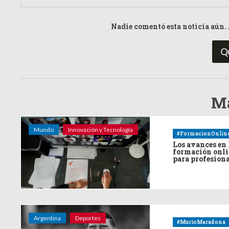
Nadie comentó esta noticia aún. 
Q
Má
Mundo
Innovación y Tecnología
#FormacionOnlin
Los avances en 
formación onl
para profesion
Argentina
Deportes
#MurioMaradona