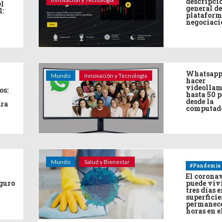
descripci
el
general de
l:
plataform
negociaci
Whatsapp
Mundo
Innovación y Tecnología
hacer
videollam
os:
hasta 50 
desde la
ara
computad
Mundo
Salud y Bienestar
#Pandemia
El corona
eguro
puede viv
tres días e
superficie
permanece
horas en e