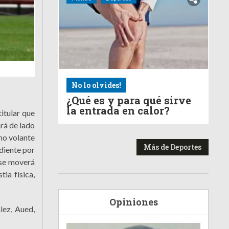
No lo olvides!
¿Qué es y para qué sirve
la entrada en calor?
itular que
rá de lado
mo volante
Más de Deportes
ndiente por
 se moverá
ia física,
Opiniones
lez, Aued,