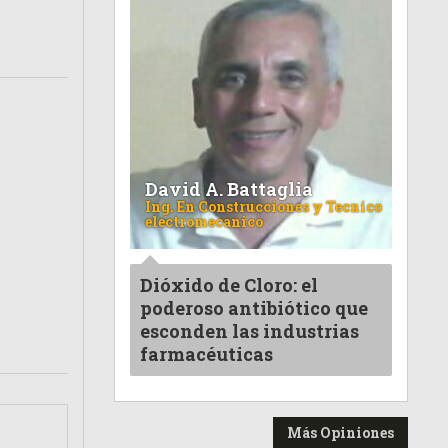
David A. Battaglia
Ing. En Construcciones y Tecnico
electromecanico
Dióxido de Cloro: el
poderoso antibiótico que
esconden las industrias
farmacéuticas
Más Opiniones