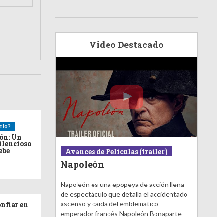
Video Destacado
rlo?
ión: Un
ilencioso
debe
Avances de Películas (trailer)
Napoleón
Napoleón es una epopeya de acción llena
de espectáculo que detalla el accidentado
ascenso y caída del emblemático
nfiar en
emperador francés Napoleón Bonaparte