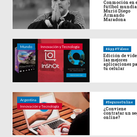
Conmoción en 
fútlbol mundia
Murió Diego
Armando
Maradona
Mundo
Innovación y Tecnología
#App #Videos
Edición de vide
las mejores
aplicaciones p
tu celular
Argentina
#SegurosOnline
Innovación y Tecnología
¿Conviene
contratar un s
online?