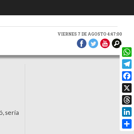
VIERNES 7 DE AGOSTO 4:47:01
What
Teleg
Faceb
X
Threa
ó, sería
Linke
Compa