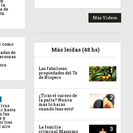
ón
 la
a de
ón
Más Videos
: como
Más leídas (48 hs)
adas de
personas
ora
Las fabulosas
1
propiedades del Té
de Níspero
¿Tirás el carozo de
2
la palta? Nunca
más lo harás
virus
cuando leas esto!
ir hasta
n las
s y
r tres
l aire
La familia
3
criminal Massimo