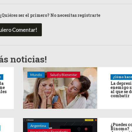
¿Quiéres ser el primero? No necesitas registrarte
uiero Comentar!
s noticias!
Mundo
Salud y Bienestar
e
¿Cómo hace
la
La depres
ine
enemigo s
ales
al que se 
combatir
¿Puedes co
Argentina
Binomo?
Innovación y Tecnología