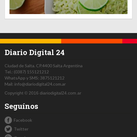
Diario Digital 24
Ciudad de Salta.
CP.4400
Salta
Argentina
Tel.:
(0387) 155121212
WhatsApp y SMS: 3875121212
Mail:
info@diariodigital24.com.ar
Copyright © 2016 diariodigital24.com.ar
Seguínos
Facebook
Twitter