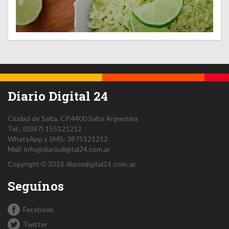
Diario Digital 24
Ciudad de Salta.
CP.4400
Salta
Argentina
Tel.:
(0387) 155121212
WhatsApp y SMS: 3875121212
Mail:
info@diariodigital24.com.ar
Copyright © 2016 diariodigital24.com.ar
Seguínos
Facebook
Twitter