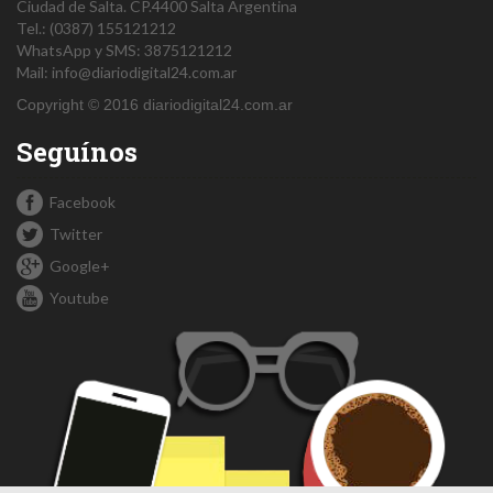
Ciudad de Salta.
CP.4400
Salta
Argentina
Tel.:
(0387) 155121212
WhatsApp y SMS: 3875121212
Mail:
info@diariodigital24.com.ar
Copyright © 2016 diariodigital24.com.ar
Seguínos
Facebook
Twitter
Google+
Youtube