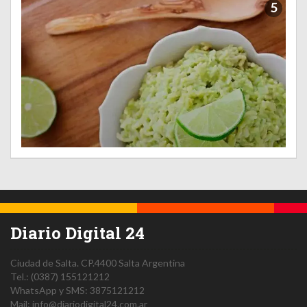
5
Diario Digital 24
Ciudad de Salta.
CP.4400
Salta
Argentina
Tel.:
(0387) 155121212
WhatsApp y SMS: 3875121212
Mail:
info@diariodigital24.com.ar