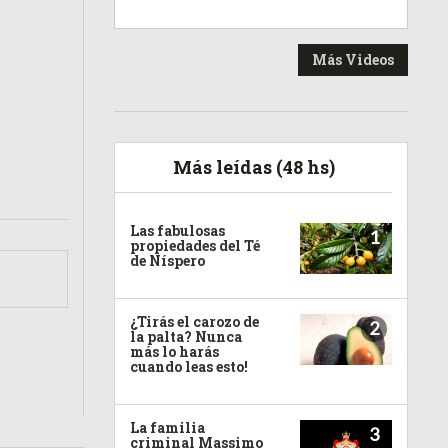
Más Videos
Más leídas (48 hs)
Las fabulosas
1
propiedades del Té
de Níspero
¿Tirás el carozo de
2
la palta? Nunca
más lo harás
cuando leas esto!
La familia
3
criminal Massimo