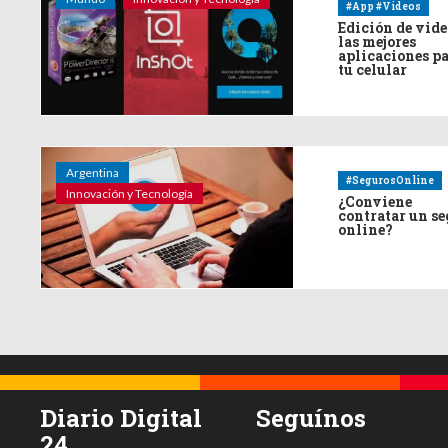
#App #Videos
Edición de vide
las mejores
aplicaciones p
tu celular
Argentina
#SegurosOnline
Innovación y Tecnología
¿Conviene
contratar un s
online?
Diario Digital
Seguínos
24