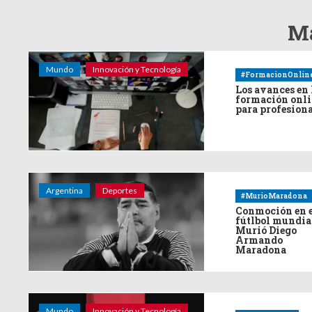
Má
Mundo
Innovación y Tecnología
#FormacionOnlin
Los avances en 
formación onl
para profesion
Argentina
Deportes
#MurioMaradona
Conmoción en 
fútlbol mundia
Murió Diego
Armando
Maradona
Mundo
Innovación y Tecnología