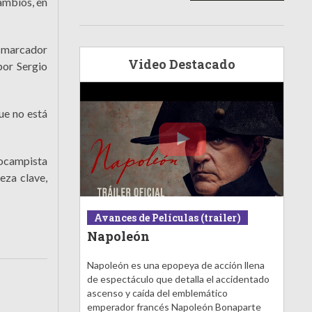
cambios, en
e marcador
Video Destacado
por Sergio
ue no está
diocampista
eza clave,
Avances de Películas (trailer)
Napoleón
Napoleón es una epopeya de acción llena
de espectáculo que detalla el accidentado
ascenso y caída del emblemático
emperador francés Napoleón Bonaparte