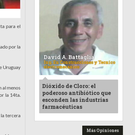
ta para el
sado por la
David A. Battaglia
Ing. En Construcciones y Tecnico
electromecanico
 de Uruguay
Dióxido de Cloro: el
ón al menos
poderoso antibiótico que
or la 14ta.
esconden las industrias
farmacéuticas
la tercera
Más Opiniones