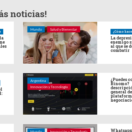
s noticias!
Mundo
Salud y Bienestar
e
¿Cómo hace
la
La depres
ine
enemigo s
ales
al que se 
combatir
¿Puedes co
Argentina
Binomo?
Innovación y Tecnología
descripci
el
general de
l:
plataform
negociaci
Whatsapp
Mundo
Innovación y Tecnología