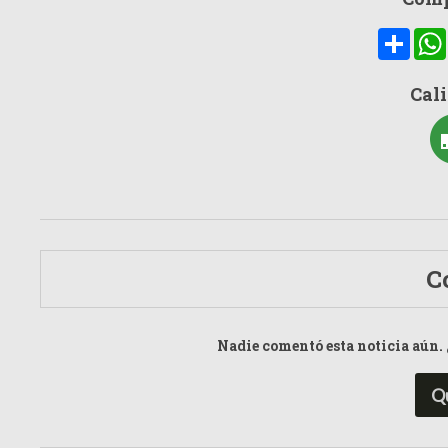
Compa
Cali
C
Nadie comentó esta noticia aún. 
Q