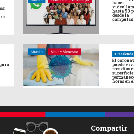
hacer
videollam
os:
hasta 50 
desde la
ara
computad
Mundo
Salud y Bienestar
#Pandemia
El corona
eguro
puede viv
tres días e
superficie
permanece
horas en e
Compartir