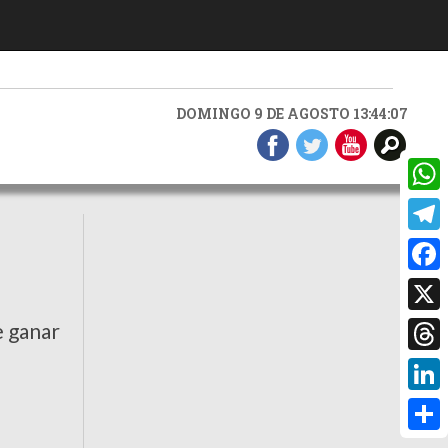
DOMINGO 9 DE AGOSTO 13:44:08
What
Teleg
Faceb
X
e ganar
Threa
Linke
Compa