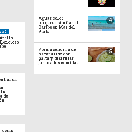
Aguas color
4
turquesa similar al
Caribe en Mar del
Plata
rlo?
ión: Un
ilencioso
debe
Forma sencilla de
5
hacer arroz con
palta y disfrutar
junto a tus comidas
nfiar en
ón
 la
a de
ón
: como