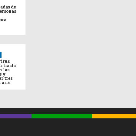
adas de
personas
ora
virus
ir hasta
n las
s y
r tres
l aire