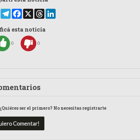
rtir
WhatsApp
Telegram
Facebook
X
Threads
LinkedIn
ficá esta noticia
0
0
omentarios
¿Quiéres ser el primero? No necesitas registrarte
uiero Comentar!