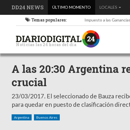
DD24 NEWS
(current)
ÚLTIMO MOMENTO
LOCALES
Temas populares:
Impuesto a las Ganancia
Noticias las 24 horas del día
A las 20:30 Argentina r
crucial
23/03/2017.
El seleccionado de Bauza recib
para quedar en puesto de clasificación direc
Argentina
Buenos Aires