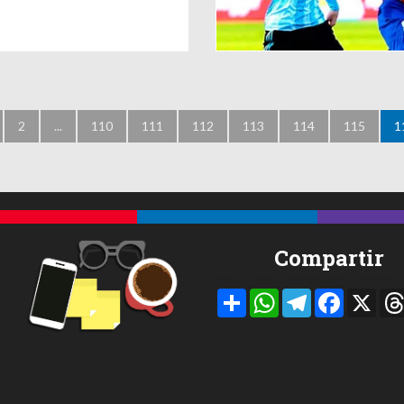
2
...
110
111
112
113
114
115
1
Compartir
Compartir
WhatsApp
Telegram
Facebook
X