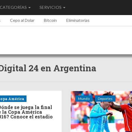
CATEGORÍAS
SERVICIOS
s
Cepo al Dolar
Bitcoin
Eliminatorias
 Digital 24 en Argentina
opa América
Mundo
Deportes
Dónde se juega la final
e la Copa América
016? Conoce el estadio