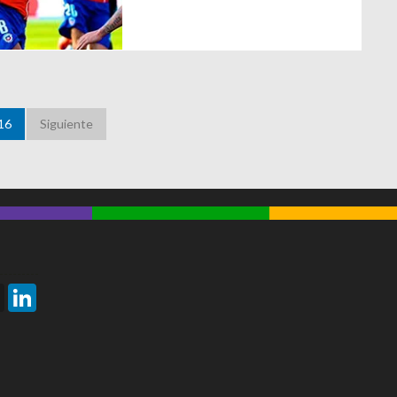
16
Siguiente
Threads
LinkedIn