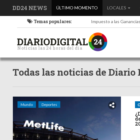
DD24 NEWS
(current)
ÚLTIMO MOMENTO
LOCALES
Temas populares:
Impuesto a las Ganancia
Noticias las 24 horas del día
Todas las noticias de Diario
Mundo
Deportes
C
¿
d
2