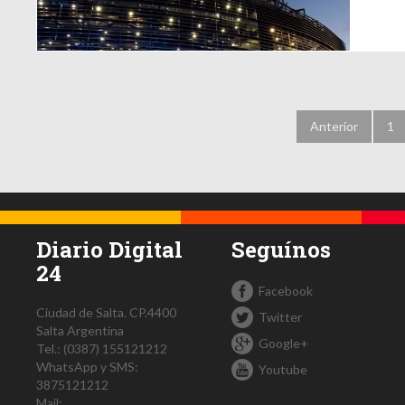
Anterior
1
Diario Digital
Seguínos
24
Facebook
Ciudad de Salta.
CP.4400
Twitter
Salta
Argentina
Google+
Tel.:
(0387) 155121212
WhatsApp y SMS:
Youtube
3875121212
Mail: