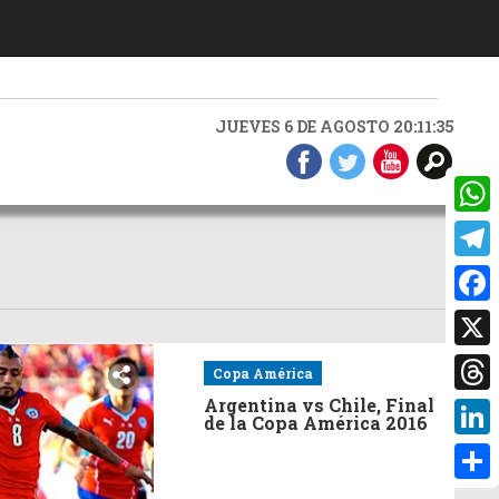
JUEVES 6 DE AGOSTO 20:11:35
What
Teleg
Faceb
X
Copa América
Threa
Argentina vs Chile, Final
de la Copa América 2016
Linke
Compa