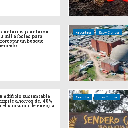
oluntarios plantaron
Argentina
Eco y Ciencia
30 mil árboles para
eforestar un bosque
uemado
n edificio sustentable
Córdoba
Eco y Ciencia
ermite ahorros del 40%
n el consumo de energía