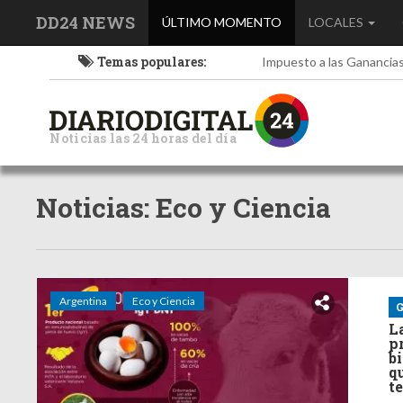
DD24 NEWS
(current)
ÚLTIMO MOMENTO
LOCALES
Temas populares:
Impuesto a las Ganancia
Noticias las 24 horas del día
Noticias: Eco y Ciencia
Argentina
Eco y Ciencia
G
L
p
b
q
t