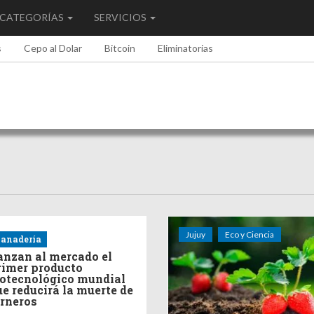
CATEGORÍAS
SERVICIOS
s
Cepo al Dolar
Bitcoin
Eliminatorias
Jujuy
Eco y Ciencia
anadería
anzan al mercado el
rimer producto
iotecnológico mundial
ue reducirá la muerte de
erneros