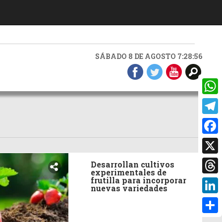
SÁBADO 8 DE AGOSTO 7:28:57
What
Teleg
Faceb
X
Desarrollan cultivos
experimentales de
Threa
frutilla para incorporar
nuevas variedades
Linke
Compa