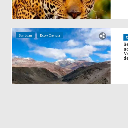
San Juan
Eco y Ciencia
C
S
a
V
d