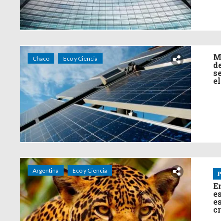
M
Chaco
Eco y Ciencia
d
s
e
Argentina
Eco y Ciencia
P
E
e
e
cr