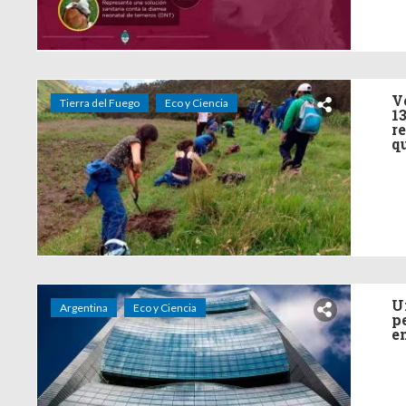
V
Tierra del Fuego
Eco y Ciencia
1
r
q
U
Argentina
Eco y Ciencia
p
e