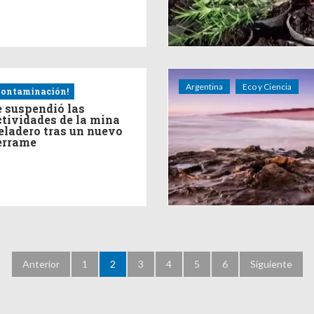
Argentina
Eco y Ciencia
ontaminación!
e suspendió las
ctividades de la mina
eladero tras un nuevo
errame
Anterior
1
2
3
4
5
6
Siguiente