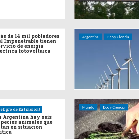
ás de 14 mil pobladores
Argentina
Eco y Ciencia
el Impenetrable tienen
ervicio de energía
léctrica fotovoltaica
Mundo
Eco y Ciencia
eligro de Extinción!
n Argentina hay seis
species animales que
stán en situación
ítica