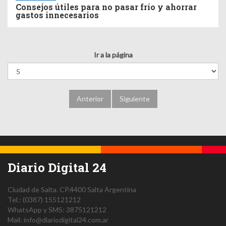
Consejos útiles para no pasar frío y ahorrar
gastos innecesarios
Ir a la página
Anterior
Siguiente
Diario Digital 24
Ciudad de Salta.
CP.4400
Salta
Argentina
Tel.:
(0387) 155121212
WhatsApp y SMS: 3875121212
Mail:
info@diariodigital24.com.ar