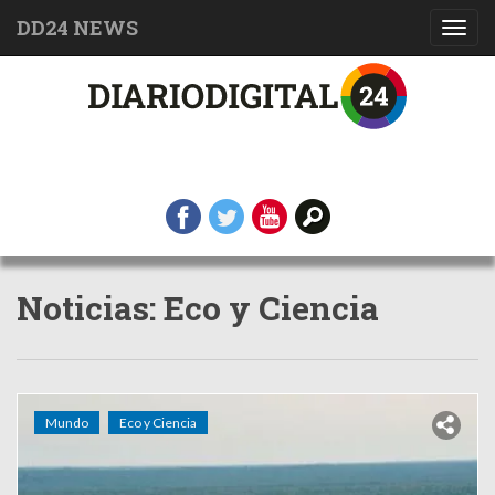
DD24 NEWS
Toggl
navig
Noticias: Eco y Ciencia
Mundo
Eco y Ciencia