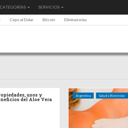
CATEGORÍAS
SERVICIOS
s
Cepo al Dolar
Bitcoin
Eliminatorias
ropiedades, usos y
Argentina
Salud y Bienestar
eneficios del Aloe Vera