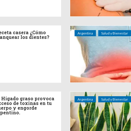
eceta casera ¿Cómo
Argentina
Salud y Bienestar
lanquear los dientes?
l Hígado graso provoca
Argentina
Salud y Bienestar
xceso de toxinas en tu
uerpo y engorde
epentino.