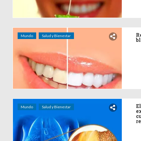
R
Mundo
Salud y Bienestar
b
E
Mundo
Salud y Bienestar
e
c
r