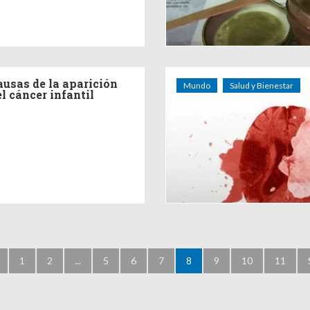
ausas de la aparición
Mundo
Salud y Bienestar
el cáncer infantil
1
2
...
5
6
7
8
9
10
11