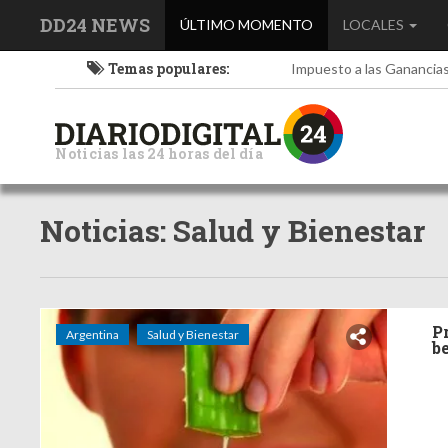
DD24 NEWS
(current)
ÚLTIMO MOMENTO
LOCALES
Temas populares:
Impuesto a las Ganancia
Noticias las 24 horas del día
Noticias: Salud y Bienestar
P
Argentina
Salud y Bienestar
b