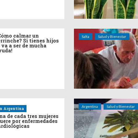
Cómo calmar un
Salta
Salud y Bienestar
errinche? Si tienes hijos
e va a ser de mucha
yuda!
Argentina
Salud y Bienestar
n Argentina
na de cada tres mujeres
uere por enfermedades
ardiológicas