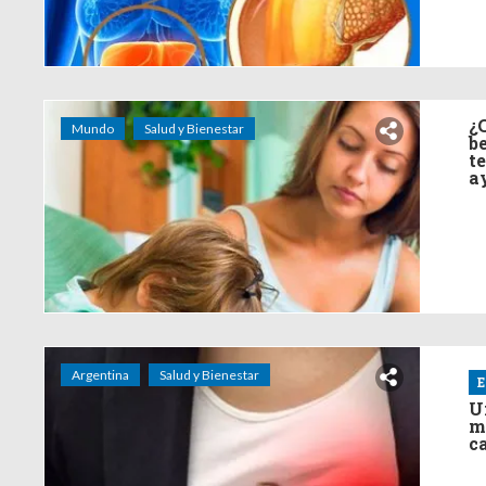
¿
Mundo
Salud y Bienestar
b
t
a
Argentina
Salud y Bienestar
E
U
m
c