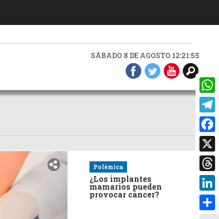
SÁBADO 8 DE AGOSTO 12:21:56
What
Teleg
Faceb
X
Polémica
Threa
¿Los implantes
mamarios pueden
provocar cáncer?
Linke
Compa