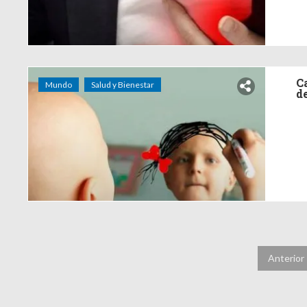
C
Mundo
Salud y Bienestar
d
Anterior