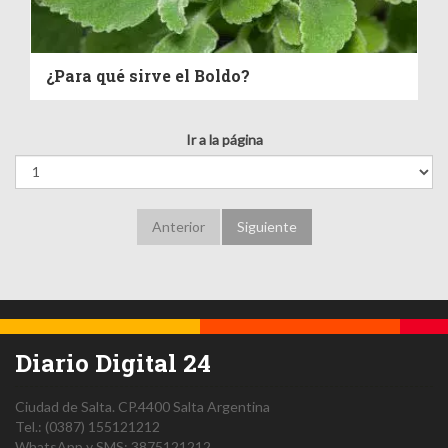
¿Para qué sirve el Boldo?
Ir a la página
Anterior
Siguiente
Diario Digital 24
Ciudad de Salta.
CP.4400
Salta
Argentina
Tel.:
(0387) 155121212
WhatsApp y SMS: 3875121212