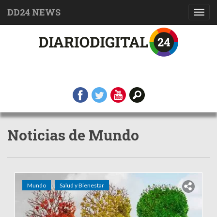
DD24 NEWS
Toggl
navig
Noticias de Mundo
Mundo
Salud y Bienestar