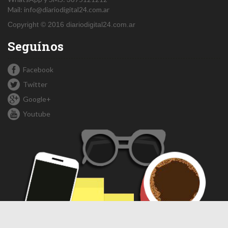
Mail:
info@diariodigital24.com.ar
Copyright © 2016 diariodigital24.com.ar
Seguínos
Facebook
Twitter
Google+
Youtube