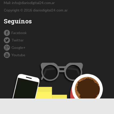
Mail:
info@diariodigital24.com.ar
Copyright © 2016 diariodigital24.com.ar
Seguínos
Facebook
Twitter
Google+
Youtube