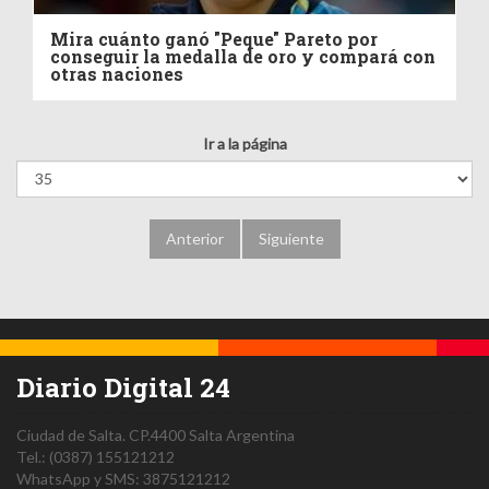
Mira cuánto ganó "Peque" Pareto por
conseguir la medalla de oro y compará con
otras naciones
Ir a la página
Anterior
Siguiente
Diario Digital 24
Ciudad de Salta.
CP.4400
Salta
Argentina
Tel.:
(0387) 155121212
WhatsApp y SMS: 3875121212