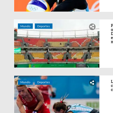
P
Mundo
Deportes
o
D
e
L
Mundo
Deportes
c
c