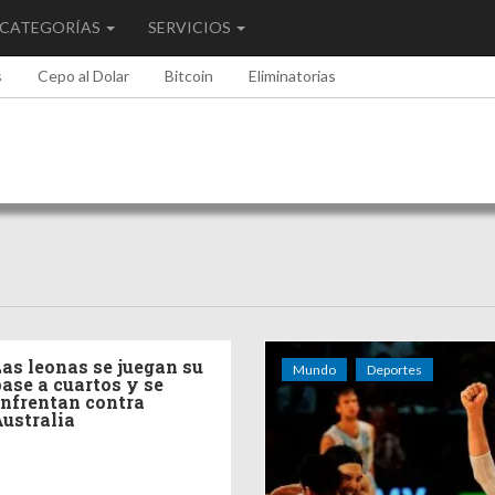
CATEGORÍAS
SERVICIOS
s
Cepo al Dolar
Bitcoin
Eliminatorias
as leonas se juegan su
Mundo
Deportes
ase a cuartos y se
nfrentan contra
ustralia