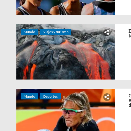
E
Mundo
Viajes y turismo
l
G
Mundo
Deportes
v
d