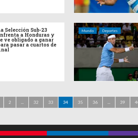
a Selección Sub-23
Mundo
Deportes
nfrenta a Honduras y
e ve obligado a ganar
ara pasar a cuartos de
inal
2
...
32
33
34
35
36
...
39
4