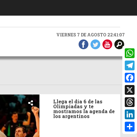
VIERNES 7 DE AGOSTO 22:41:07
What
Teleg
Faceb
X
Llega el día 6 de las
Olimpiadas y te
Threa
mostramos la agenda de
los argentinos
Linke
Compa