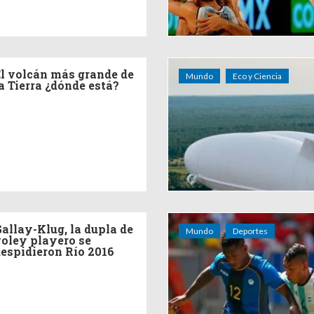
l volcán más grande de
Mundo
Eco y Ciencia
a Tierra ¿dónde está?
allay-Klug, la dupla de
Mundo
Deportes
oley playero se
espidieron Río 2016