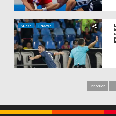
L
Mundo
Deportes
e
s
p
f
Anterior
1