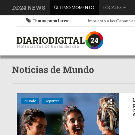
DD24 NEWS
(current)
ÚLTIMO MOMENTO
LOCALES
Temas populares:
Impuesto a las Ganancia
Noticias las 24 horas del día
Noticias de Mundo
L
Mundo
Deportes
p
e
A