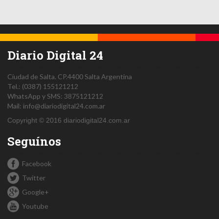
Diario Digital 24
Ciudad de Salta.
CP.4400
Salta
Argentina
Tel.:
(0387) 155121212
WhatsApp y SMS: 3875121212
Mail:
info@diariodigital24.com.ar
Copyright © 2016 diariodigital24.com.ar
Seguínos
Facebook
Twitter
Google+
Youtube