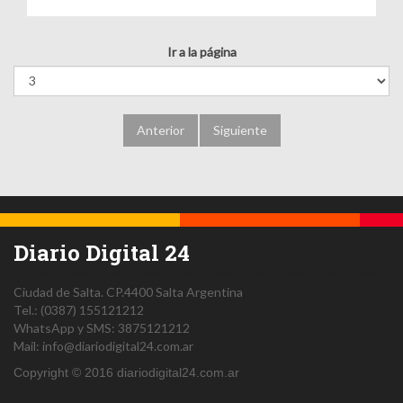
Ir a la página
Anterior
Siguiente
Diario Digital 24
Ciudad de Salta.
CP.4400
Salta
Argentina
Tel.:
(0387) 155121212
WhatsApp y SMS: 3875121212
Mail:
info@diariodigital24.com.ar
Copyright © 2016 diariodigital24.com.ar