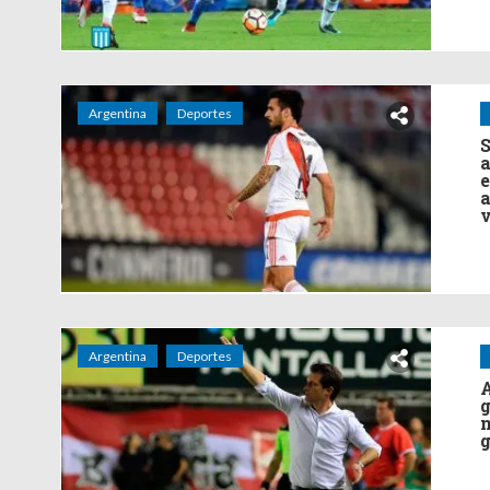
Argentina
Deportes
S
a
e
a
v
Argentina
Deportes
A
g
n
g