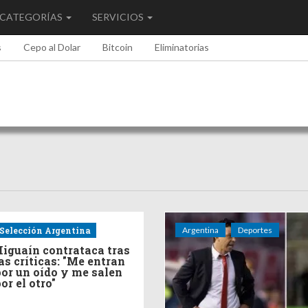
CATEGORÍAS
SERVICIOS
s
Cepo al Dolar
Bitcoin
Eliminatorias
Selección Argentina
Argentina
Deportes
iguaín contrataca tras
as críticas: "Me entran
or un oído y me salen
or el otro"