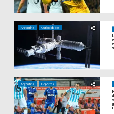
Argentina
Curiosidades
L
e
e
s
Argentina
Deportes
N
d
v
g
r