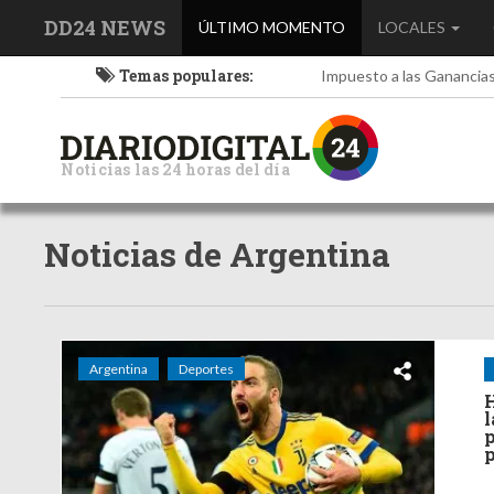
DD24 NEWS
(current)
ÚLTIMO MOMENTO
LOCALES
Temas populares:
Impuesto a las Ganancia
Noticias las 24 horas del día
Noticias de Argentina
Argentina
Deportes
H
l
p
p