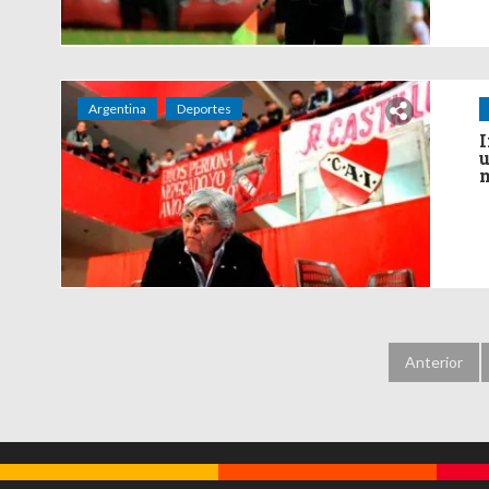
Argentina
Deportes
I
u
m
Anterior