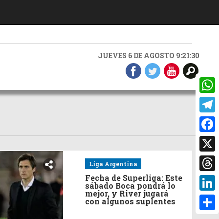
JUEVES 6 DE AGOSTO 9:21:30
What
Teleg
Faceb
X
Liga Argentina
Threa
Fecha de Superliga: Este
sábado Boca pondrá lo
mejor, y River jugará
Linke
con algunos suplentes
Compa