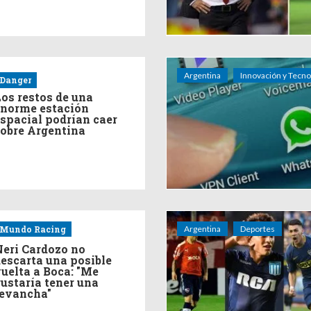
Argentina
Innovación y Tecno
Danger
os restos de una
norme estación
spacial podrían caer
obre Argentina
Mundo Racing
Argentina
Deportes
eri Cardozo no
escarta una posible
uelta a Boca: "Me
ustaría tener una
evancha"