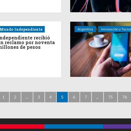
Mundo Independiente
Argentina
Innovación y Tecno
ndependiente recibió
n reclamo por noventa
illones de pesos
1
2
...
3
4
5
6
7
...
75
76