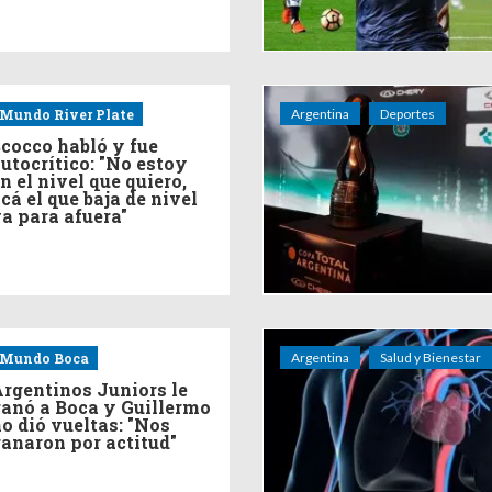
Mundo River Plate
Argentina
Deportes
cocco habló y fue
utocrítico: "No estoy
n el nivel que quiero,
cá el que baja de nivel
a para afuera"
Mundo Boca
Argentina
Salud y Bienestar
rgentinos Juniors le
anó a Boca y Guillermo
o dió vueltas: "Nos
anaron por actitud"