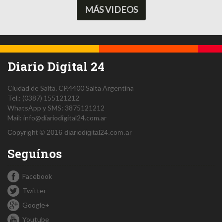
MÁS VIDEOS
Diario Digital 24
Ciudad de Salta.
CP.4400
Salta
Argentina
Tel.:
(0387) 155121212
WhatsApp y SMS: 3875121212
Mail:
info@diariodigital24.com.ar
Copyright © 2016 diariodigital24.com.ar
Seguínos
Facebook
Twitter
Google+
Youtube