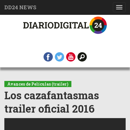
DD24 NEWS
Toggl
navig
Avances de Películas (trailer)
Los cazafantasmas
trailer oficial 2016