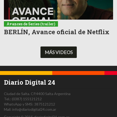
Avances de Series (trailer)
BERLÍN, Avance oficial de Netflix
MÁS VIDEOS
Diario Digital 24
Ciudad de Salta.
CP.4400
Salta
Argentina
Tel.:
(0387) 155121212
WhatsApp y SMS: 3875121212
Mail:
info@diariodigital24.com.ar