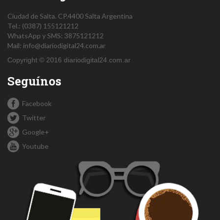
Ciudad de Salta.
CP.4400
Salta
Argentina
Tel.:
(0387) 155121212
WhatsApp y SMS: 3875121212
Mail:
info@diariodigital24.com.ar
Copyright © 2016 diariodigital24.com.ar
Seguínos
Facebook
Twitter
Google+
Youtube