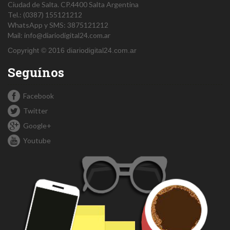
Ciudad de Salta.
CP.4400
Salta
Argentina
Tel.:
(0387) 155121212
WhatsApp y SMS: 3875121212
Mail:
info@diariodigital24.com.ar
Copyright © 2016 diariodigital24.com.ar
Seguínos
Facebook
Twitter
Google+
Youtube