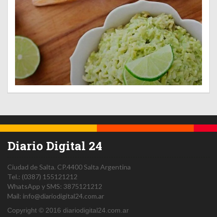
Diario Digital 24
Ciudad de Salta.
CP.4400
Salta
Argentina
Tel.:
(0387) 155121212
WhatsApp y SMS: 3875121212
Mail:
info@diariodigital24.com.ar
Copyright © 2016 diariodigital24.com.ar