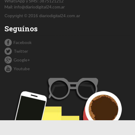
WhatsApp y SMS: 3875121212
Mail:
info@diariodigital24.com.ar
Copyright © 2016 diariodigital24.com.ar
Seguínos
Facebook
Twitter
Google+
Youtube