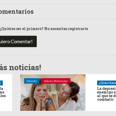
omentarios
¿Quiéres ser el primero? No necesitas registrarte
uiero Comentar!
s noticias!
Mundo
Salud y Bienestar
e
¿Cómo hace
la
La depres
ine
enemigo s
ales
al que se 
combatir