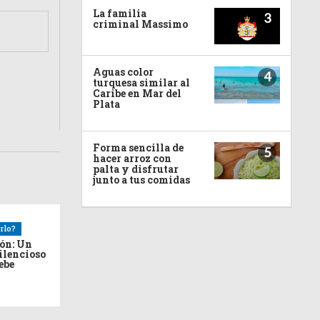
La familia
3
criminal Massimo
Aguas color
4
turquesa similar al
Caribe en Mar del
Plata
Forma sencilla de
5
hacer arroz con
palta y disfrutar
junto a tus comidas
rlo?
ión: Un
ilencioso
debe