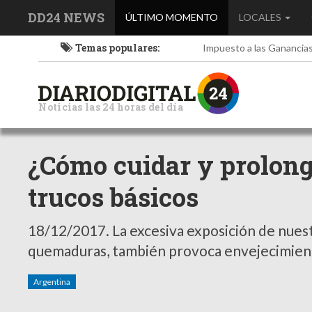
DD24 NEWS
(current)
ÚLTIMO MOMENTO
LOCALES
Temas populares:
Impuesto a las Ganancia
Noticias las 24 horas del día
¿Cómo cuidar y prolonga
trucos básicos
18/12/2017.
La excesiva exposición de nuest
quemaduras, también provoca envejecimient
Argentina