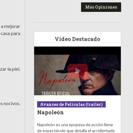
Más Opiniones
 a mejorar
e casa para
Video Destacado
ar la piel.
s nocivos.
Avances de Películas (trailer)
Napoleón
Napoleón es una epopeya de acción llena
de espectáculo que detalla el accidentado