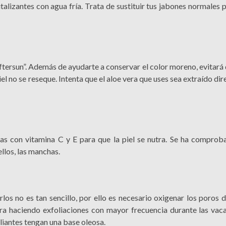
italizantes con agua fría. Trata de sustituir tus jabones normales 
ftersun”. Además de ayudarte a conservar el color moreno, evitará 
iel no se reseque. Intenta que el aloe vera que uses sea extraído d
ras con vitamina C y E para que la piel se nutra. Se ha comprob
llos, las manchas.
os no es tan sencillo, por ello es necesario oxigenar los poros 
gra haciendo exfoliaciones con mayor frecuencia durante las vaca
liantes tengan una base oleosa.