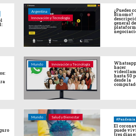
¿Puedes co
Argentina
Binomo?
Innovación y Tecnología
descripci
el
general de
l:
plataform
negociaci
Whatsapp
Mundo
Innovación y Tecnología
hacer
videollam
os:
hasta 50 
desde la
ara
computad
Mundo
Salud y Bienestar
#Pandemia
El corona
eguro
puede viv
tres días e