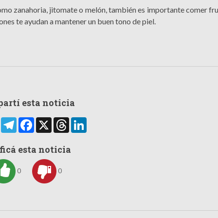
mo zanahoria, jitomate o melón, también es importante comer fru
nes te ayudan a mantener un buen tono de piel.
artí esta noticia
rtir
WhatsApp
Telegram
Facebook
X
Threads
LinkedIn
ficá esta noticia
0
0