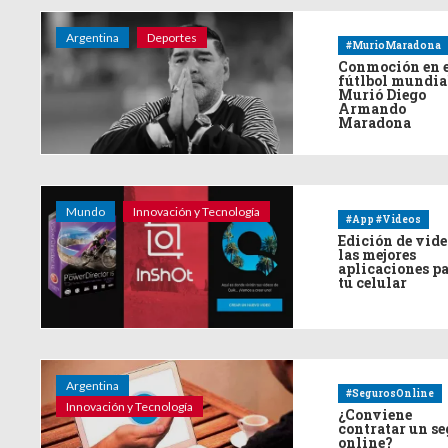
Argentina
Deportes
#MurioMaradona
Conmoción en 
fútlbol mundia
Murió Diego
Armando
Maradona
Mundo
Innovación y Tecnología
#App #Videos
Edición de vide
las mejores
aplicaciones p
tu celular
Argentina
#SegurosOnline
Innovación y Tecnología
¿Conviene
contratar un s
online?