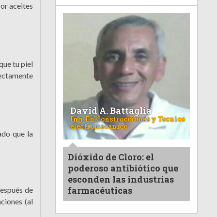
por aceites
que tu piel
irectamente
David A. Battaglia
Ing. En Construcciones y Tecnico
electromecanico
ado que la
Dióxido de Cloro: el
poderoso antibiótico que
esconden las industrias
farmacéuticas
después de
ciones (al