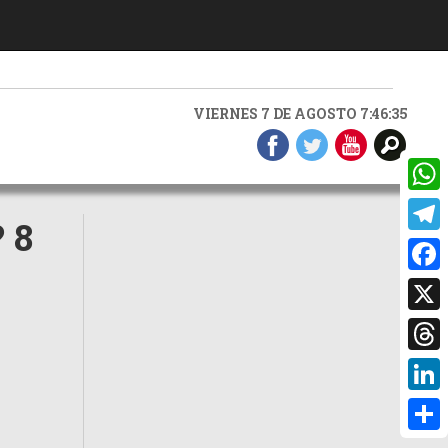
VIERNES 7 DE AGOSTO 7:46:36
What
 8
Teleg
Faceb
X
Threa
Linke
Compa