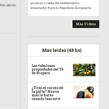
ascenso y caída del emblemático
tos secos.
emperador francés Napoleón Bonaparte
Más Videos
Más leídas (48 hs)
Las fabulosas
1
propiedades del Té
de Níspero
¿Tirás el carozo de
2
la palta? Nunca
más lo harás
cuando leas esto!