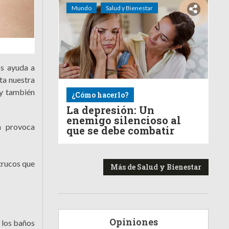
Mundo
Salud y Bienestar
os ayuda a
ta nuestra
 y también
¿Cómo hacerlo?
La depresión: Un
enemigo silencioso al
n provoca
que se debe combatir
trucos que
Más de Salud y Bienestar
Opiniones
e los baños