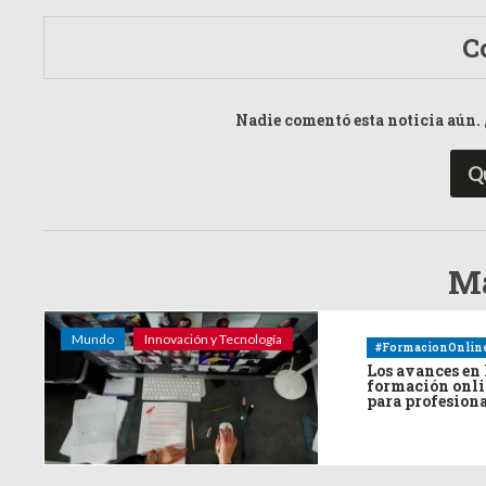
C
Nadie comentó esta noticia aún. 
Q
Má
Mundo
Innovación y Tecnología
#FormacionOnlin
Los avances en 
formación onl
para profesion