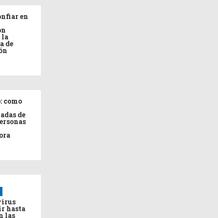
nfiar en
ón
 la
a de
ón
: como
adas de
personas
ora
virus
ir hasta
n las