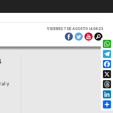
VIERNES 7 DE AGOSTO 14:08:24
What
a
Teleg
Faceb
X
ral y
Threa
Linke
Compa