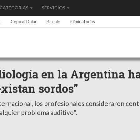
CATEGORÍAS
SERVICIOS
s
Cepo al Dolar
Bitcoin
Eliminatorias
iología en la Argentina h
existan sordos"
ternacional, los profesionales consideraron cent
lquier problema auditivo".