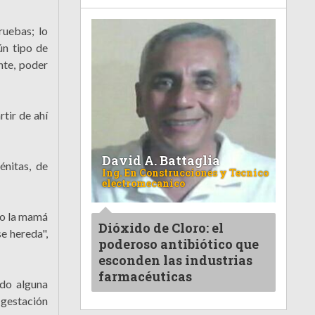
ruebas; lo
ún tipo de
nte, poder
rtir de ahí
David A. Battaglia
énitas, de
Ing. En Construcciones y Tecnico
electromecanico
á o la mamá
Dióxido de Cloro: el
e hereda",
poderoso antibiótico que
esconden las industrias
farmacéuticas
do alguna
 gestación