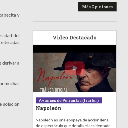
Más Opiniones
cabecita y
rsidad del
Video Destacado
reiteradas
 derivar a
 por muchas
Avances de Películas (trailer)
e solución
Napoleón
Napoleón es una epopeya de acción llena
de espectáculo que detalla el accidentado