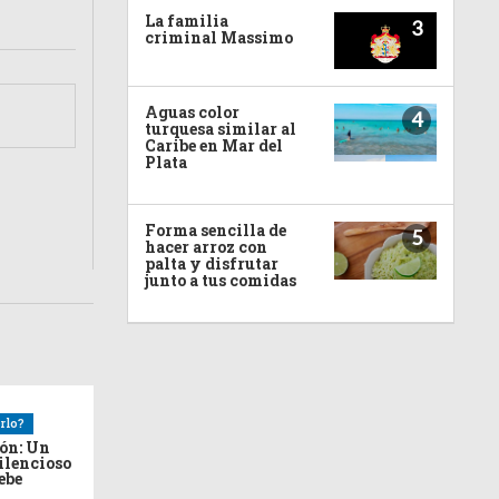
La familia
3
criminal Massimo
Aguas color
4
turquesa similar al
Caribe en Mar del
Plata
Forma sencilla de
5
hacer arroz con
palta y disfrutar
junto a tus comidas
rlo?
ión: Un
ilencioso
debe