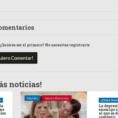
omentarios
¿Quiéres ser el primero? No necesitas registrarte
uiero Comentar!
s noticias!
Mundo
Salud y Bienestar
e
¿Cómo hace
la
La depres
ine
enemigo s
ales
al que se 
combatir