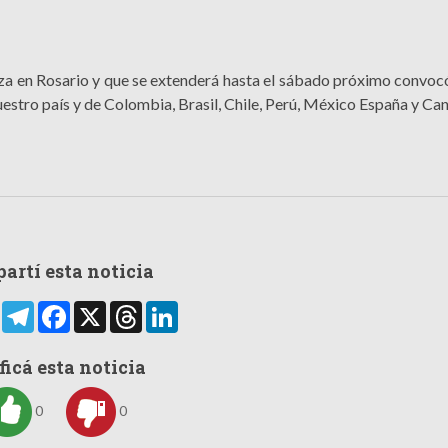
liza en Rosario y que se extenderá hasta el sábado próximo convoc
uestro país y de Colombia, Brasil, Chile, Perú, México España y Ca
artí esta noticia
rtir
WhatsApp
Telegram
Facebook
X
Threads
LinkedIn
ficá esta noticia
0
0