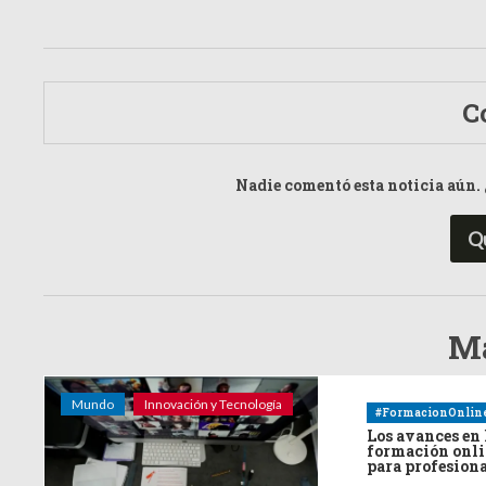
C
Nadie comentó esta noticia aún. 
Q
Má
Mundo
Innovación y Tecnología
#FormacionOnlin
Los avances en 
formación onl
para profesion