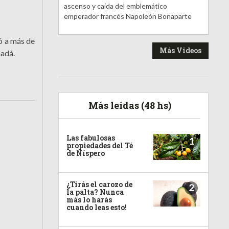
ascenso y caída del emblemático
emperador francés Napoleón Bonaparte
ó a más de
Más Videos
nadá.
Más leídas (48 hs)
Las fabulosas
1
propiedades del Té
de Níspero
¿Tirás el carozo de
2
la palta? Nunca
más lo harás
cuando leas esto!