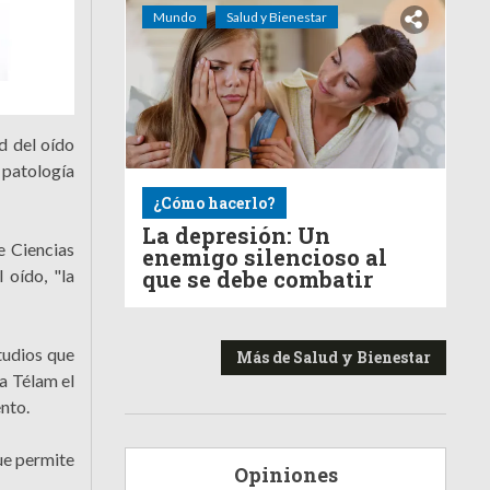
Mundo
Salud y Bienestar
d del oído
 patología
¿Cómo hacerlo?
La depresión: Un
e Ciencias
enemigo silencioso al
que se debe combatir
 oído, "la
tudios que
Más de Salud y Bienestar
 a Télam el
nto.
que permite
Opiniones