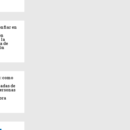
nfiar en
ón
 la
a de
ón
: como
adas de
personas
ora