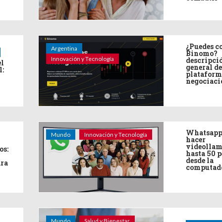
¿Puedes co
Argentina
Binomo?
Innovación y Tecnología
descripci
el
general de
l:
plataform
negociaci
Whatsapp
Mundo
Innovación y Tecnología
hacer
videollam
os:
hasta 50 
desde la
ara
computad
Mundo
Salud y Bienestar