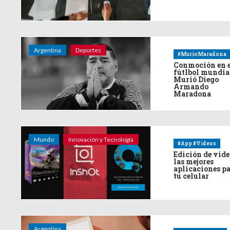
Argentina
Deportes
#MurioMaradona
Conmoción en 
fútlbol mundia
Murió Diego
Armando
Maradona
Mundo
Innovación y Tecnología
#App #Videos
Edición de vide
las mejores
aplicaciones p
tu celular
Argentina