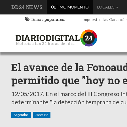
DD24 NEWS
(current)
ÚLTIMO MOMENTO
LOCALES
Temas populares:
Impuesto a las Ganancia
Noticias las 24 horas del día
El avance de la Fonoaud
permitido que "hoy no 
12/05/2017.
En el marco del III Congreso In
determinante "la detección temprana de cua
Argentina
Santa Fé