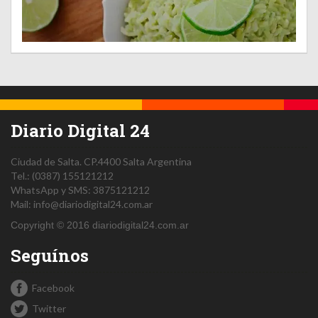
Diario Digital 24
Ciudad de Salta.
CP.4400
Salta
Argentina
Tel.:
(0387) 155121212
WhatsApp y SMS: 3875121212
Mail:
info@diariodigital24.com.ar
Copyright © 2016 diariodigital24.com.ar
Seguínos
Facebook
Twitter