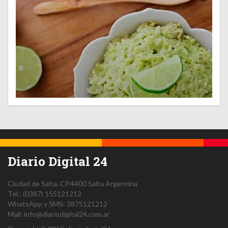
Diario Digital 24
Ciudad de Salta.
CP.4400
Salta
Argentina
Tel.:
(0387) 155121212
WhatsApp y SMS: 3875121212
Mail:
info@diariodigital24.com.ar