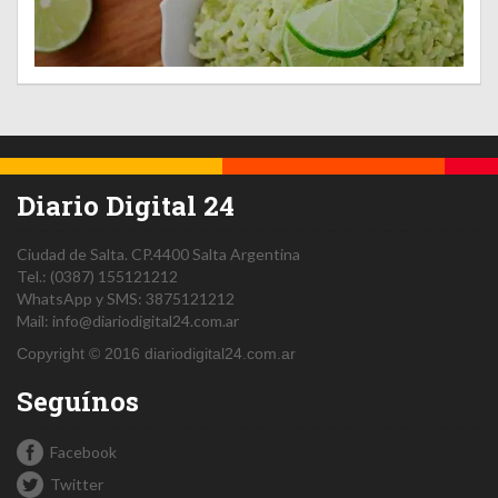
Diario Digital 24
Ciudad de Salta.
CP.4400
Salta
Argentina
Tel.:
(0387) 155121212
WhatsApp y SMS: 3875121212
Mail:
info@diariodigital24.com.ar
Copyright © 2016 diariodigital24.com.ar
Seguínos
Facebook
Twitter